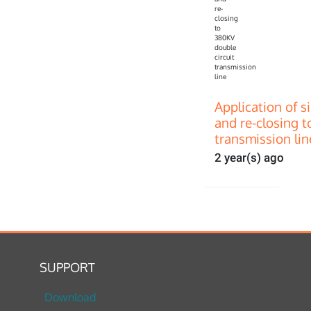
Application of s
and re-closing t
transmission lin
2 year(s) ago
SUPPORT
Download