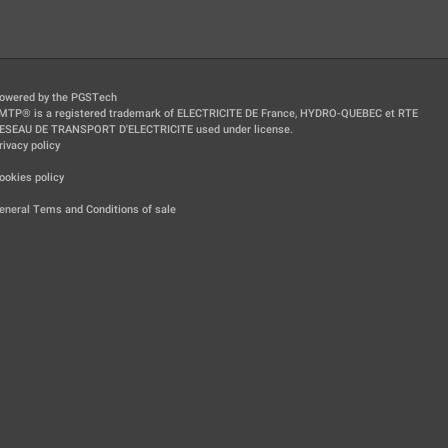
owered by the PGSTech
MTP® is a registered trademark of ELECTRICITE DE France, HYDRO-QUEBEC et RTE
ESEAU DE TRANSPORT D'ELECTRICITE used under license.
rivacy policy
|
ookies policy
|
eneral Tems and Conditions of sale