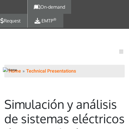
Skip to main content
On-demand
®
Request
EMTP
Home
Technical Presentations
Simulación y análisis
de sistemas eléctricos